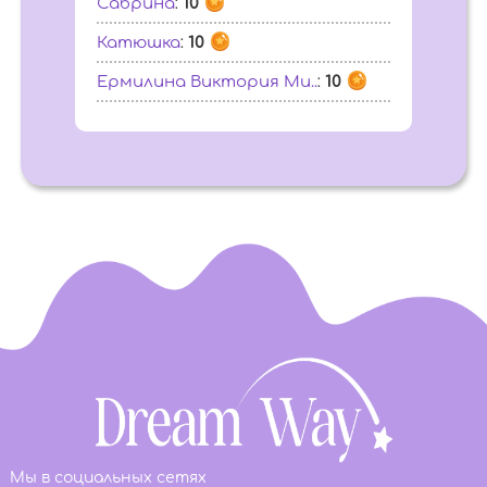
Сабрина
:
10
Катюшка
:
10
Ермилина Виктория Ми..
:
10
Мы в социальных сетях