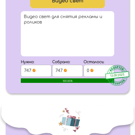
Видео свет
Видео свет для снятия рекламы и
роликов
Нужно:
Собрано:
Осталось:
747
747
0
13.09.2025
100.00%