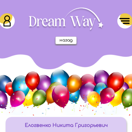
назад
Елогвенко Никита Григорьевич