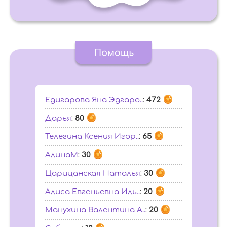
Едигарова Яна Эдгаро..
:
472
Дарья
:
80
Телегина Ксения Игор..
:
65
АлинаМ
:
30
Царицанская Наталья
:
30
Алиса Евгеньевна Иль..
:
20
Манухина Валентина А..
:
20