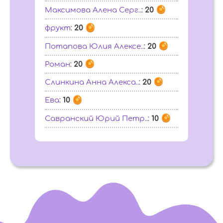
Максимова Алена Серг..
:
20
фрукт
:
20
Потапова Юлия Алексе..
:
20
Роман
:
20
Слинкина Анна Алекса..
:
20
Ева
:
10
Савранский Юрий Петр..
:
10