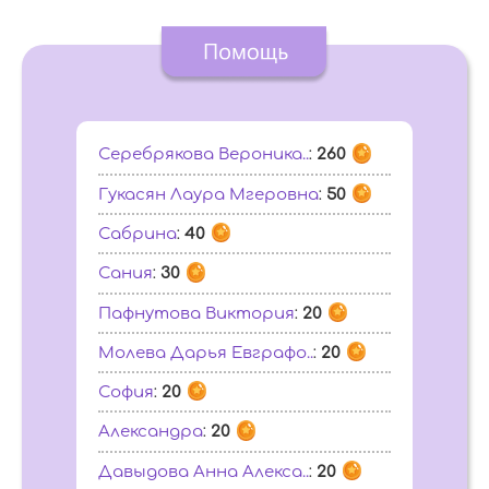
Серебрякова Вероника..
:
260
Гукасян Лаура Мгеровна
:
50
Сабрина
:
40
Сания
:
30
Пафнутова Виктория
:
20
Молева Дарья Евграфо..
:
20
София
:
20
Александра
:
20
Давыдова Анна Алекса..
:
20