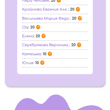
Лера Человек
:
20
Крайнова Евгения Але..
:
20
Васильева Мария Федо..
:
20
Oly
:
20
Елена
:
20
Серебрякова Вероника..
:
20
Катюшка
:
10
Юлия
:
10