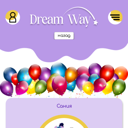
назад
Сания