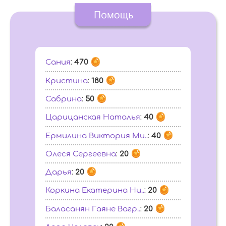
Сания
:
470
Кристина
:
180
Сабрина
:
50
Царицанская Наталья
:
40
Ермилина Виктория Ми..
:
40
Олеся Сергеевна
:
20
Дарья
:
20
Коркина Екатерина Ни..
:
20
Баласанян Гаяне Вагр..
:
20