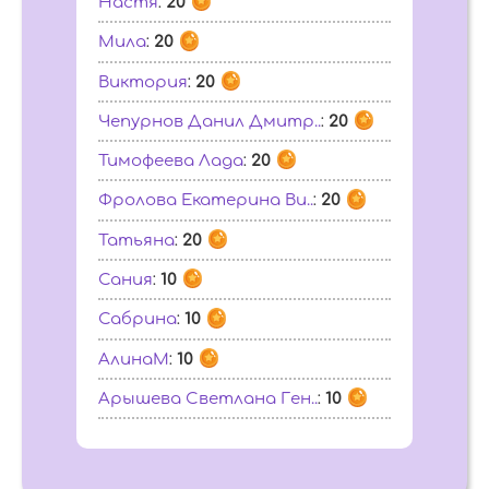
Настя
:
20
Мила
:
20
Виктория
:
20
Чепурнов Данил Дмитр..
:
20
Тимофеева Лада
:
20
Фролова Екатерина Ви..
:
20
Татьяна
:
20
Сания
:
10
Сабрина
:
10
АлинаМ
:
10
Арышева Светлана Ген..
:
10