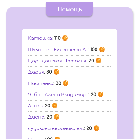
Катюшка
:
110
Шулакова Елизавета А..
:
100
Царицанская Наталья
:
70
Дарья
:
30
Настенка
:
30
Чебан Алена Владимир..
:
20
Ленка
:
20
Диана
:
20
судакова вероника вл..
:
20