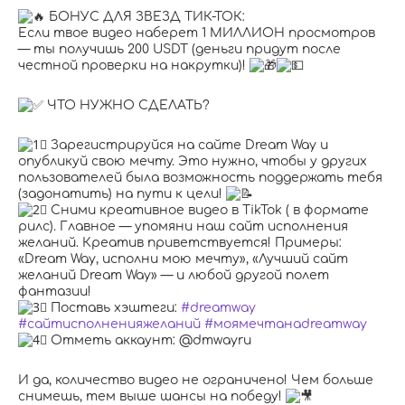
БОНУС ДЛЯ ЗВЕЗД ТИК-ТОК:
Если твое видео наберет 1 МИЛЛИОН просмотров
— ты получишь 200 USDT (деньги придут после
честной проверки на накрутки)!
ЧТО НУЖНО СДЕЛАТЬ?
Зарегистрируйся на сайте Dream Way и
опубликуй свою мечту. Это нужно, чтобы у других
пользователей была возможность поддержать тебя
(задонатить) на пути к цели!
Сними креативное видео в TikTok ( в формате
рилс). Главное — упомяни наш сайт исполнения
желаний. Креатив приветствуется! Примеры:
«Dream Way, исполни мою мечту», «Лучший сайт
желаний Dream Way» — и любой другой полет
фантазии!
Поставь хэштеги:
#dreamway
#сайтисполненияжеланий
#моямечтанаdreamway
Отметь аккаунт:
@
dmwayru
И да, количество видео не ограничено! Чем больше
снимешь, тем выше шансы на победу!