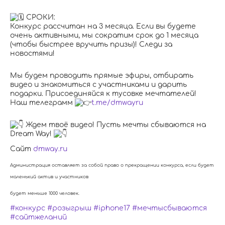
СРОКИ:
Конкурс рассчитан на 3 месяца. Если вы будете
очень активными, мы сократим срок до 1 месяца
(чтобы быстрее вручить призы)! Следи за
новостями!
Мы будем проводить прямые эфиры, отбирать
видео и знакомиться с участниками и дарить
подарки. Присоединяйся к тусовке мечтателей!
Наш телеграмм
t.me/dmwayru
Ждем твоё видео! Пусть мечты сбываются на
Dream Way!
Cайт
dmway.ru
Администрация оставляет за собой право о прекращении конкурса, если будет
маленький актив и участников
будет меньше 1000 человек.
#конкурс
#розыгрыш
#iphone17
#мечтысбываются
#сайтжеланий