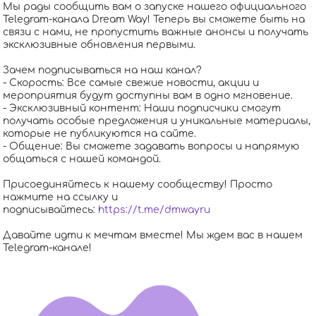
Мы рады сообщить вам о запуске нашего официального
Telegram-канала Dream Way! Теперь вы сможете быть на
связи с нами, не пропустить важные анонсы и получать
эксклюзивные обновления первыми.
Зачем подписываться на наш канал?
- Скорость: Все самые свежие новости, акции и
мероприятия будут доступны вам в одно мгновение.
- Эксклюзивный контент: Наши подписчики смогут
получать особые предложения и уникальные материалы,
которые не публикуются на сайте.
- Общение: Вы сможете задавать вопросы и напрямую
общаться с нашей командой.
Присоединяйтесь к нашему сообществу! Просто
нажмите на ссылку и
подписывайтесь:
https://t.me/dmwayru
Давайте идти к мечтам вместе! Мы ждем вас в нашем
Telegram-канале!