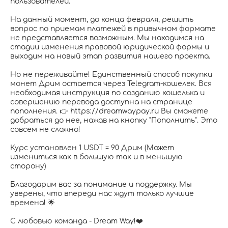
пользователей.
На данный момент, до конца февраля, решить
вопрос по приемам платежей в привычном формате
не представляется возможным. Мы находимся на
стадии изменения правовой юридической формы и
выходим на новый этап развития нашего проекта.
Но не переживайте! Единственный способ покупки
монет Дрим остается через Telegram-кошелек. Вся
необходимая инструкция по созданию кошелька и
совершению перевода доступна на странице
пополнения. 👉 https://dreamwaypay.ru Вы сможете
добраться до нее, нажав на кнопку "Пополнить". Это
совсем не сложно!
Курс установлен 1 USDT = 90 Дрим (Может
измениться как в большую так и в меньшую
сторону)
Благодарим вас за понимание и поддержку. Мы
уверены, что впереди нас ждут только лучшие
времена! 🌟
С любовью команда - Dream Way!❤️